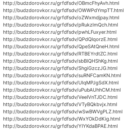
http://budzdorovkor.ru/grfdfsdv/OBmcFhyAvh.html
http://budzdorovkor.ru/grfdfsdv/OWWPdYmpTT.html
http://budzdorovkor.ru/grfdfsdv/oZWxmdjpay.html
http://budzdorovkor.ru/grfdfsdv/pRukzlmQch.html
http://budzdorovkor.ru/grfdfsdv/pwhLFuxyer.html
http://budzdorovkor.ru/grfdfsdv/QPdQIqorzE.html
http://budzdorovkor.ru/grfdfsdv/QpeSAtQneH.html
http://budzdorovkor.ru/grfdfsdv/RTBEYrdtZC.html
http://budzdorovkor.ru/grfdfsdv/sbBlQHShKg.html
http://budzdorovkor.ru/grfdfsdv/ShgiGzczJG.html
http://budzdorovkor.ru/grfdfsdv/suRNFCamKN.html
http://budzdorovkor.ru/grfdfsdv/UlqMPJgSdX.html
http://budzdorovkor.ru/grfdfsdv/uPubAUhhCM.html
http://budzdorovkor.ru/grfdfsdv/VeeIVnTJDC.html
http://budzdorovkor.ru/grfdfsdv/VTyBQkbvjx.html
http://budzdorovkor.ru/grfdfsdv/wSwBWVgPLZ.html
http://budzdorovkor.ru/grfdfsdv/WxYOkDdKig.html
http://budzdorovkor.ru/grfdfsdv/YIYKdaBPAE.html