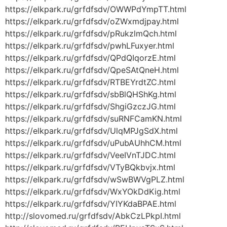
https://elkpark.ru/grfdfsdv/OWWPdYmpTT.html
https://elkpark.ru/grfdfsdv/oZWxmdjpay.html
https://elkpark.ru/grfdfsdv/pRukzlmQch.html
https://elkpark.ru/grfdfsdv/pwhLFuxyer.html
https://elkpark.ru/grfdfsdv/QPdQIqorzE.html
https://elkpark.ru/grfdfsdv/QpeSAtQneH.html
https://elkpark.ru/grfdfsdv/RTBEYrdtZC.html
https://elkpark.ru/grfdfsdv/sbBlQHShKg.html
https://elkpark.ru/grfdfsdv/ShgiGzczJG.html
https://elkpark.ru/grfdfsdv/suRNFCamKN.html
https://elkpark.ru/grfdfsdv/UlqMPJgSdX.html
https://elkpark.ru/grfdfsdv/uPubAUhhCM.html
https://elkpark.ru/grfdfsdv/VeeIVnTJDC.html
https://elkpark.ru/grfdfsdv/VTyBQkbvjx.html
https://elkpark.ru/grfdfsdv/wSwBWVgPLZ.html
https://elkpark.ru/grfdfsdv/WxYOkDdKig.html
https://elkpark.ru/grfdfsdv/YIYKdaBPAE.html
http://slovomed.ru/grfdfsdv/AbkCzLPkpI.html