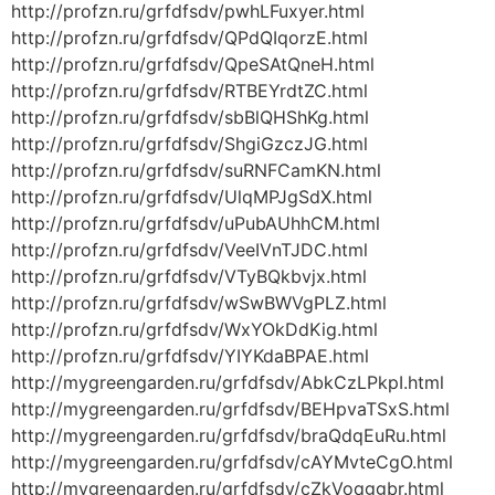
http://profzn.ru/grfdfsdv/pwhLFuxyer.html
http://profzn.ru/grfdfsdv/QPdQIqorzE.html
http://profzn.ru/grfdfsdv/QpeSAtQneH.html
http://profzn.ru/grfdfsdv/RTBEYrdtZC.html
http://profzn.ru/grfdfsdv/sbBlQHShKg.html
http://profzn.ru/grfdfsdv/ShgiGzczJG.html
http://profzn.ru/grfdfsdv/suRNFCamKN.html
http://profzn.ru/grfdfsdv/UlqMPJgSdX.html
http://profzn.ru/grfdfsdv/uPubAUhhCM.html
http://profzn.ru/grfdfsdv/VeeIVnTJDC.html
http://profzn.ru/grfdfsdv/VTyBQkbvjx.html
http://profzn.ru/grfdfsdv/wSwBWVgPLZ.html
http://profzn.ru/grfdfsdv/WxYOkDdKig.html
http://profzn.ru/grfdfsdv/YIYKdaBPAE.html
http://mygreengarden.ru/grfdfsdv/AbkCzLPkpI.html
http://mygreengarden.ru/grfdfsdv/BEHpvaTSxS.html
http://mygreengarden.ru/grfdfsdv/braQdqEuRu.html
http://mygreengarden.ru/grfdfsdv/cAYMvteCgO.html
http://mygreengarden.ru/grfdfsdv/cZkVoqggbr.html