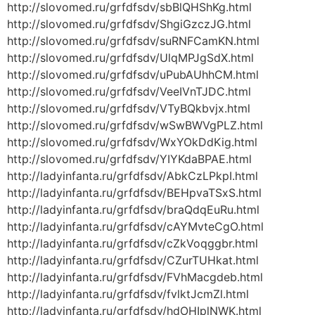
http://slovomed.ru/grfdfsdv/sbBlQHShKg.html
http://slovomed.ru/grfdfsdv/ShgiGzczJG.html
http://slovomed.ru/grfdfsdv/suRNFCamKN.html
http://slovomed.ru/grfdfsdv/UlqMPJgSdX.html
http://slovomed.ru/grfdfsdv/uPubAUhhCM.html
http://slovomed.ru/grfdfsdv/VeeIVnTJDC.html
http://slovomed.ru/grfdfsdv/VTyBQkbvjx.html
http://slovomed.ru/grfdfsdv/wSwBWVgPLZ.html
http://slovomed.ru/grfdfsdv/WxYOkDdKig.html
http://slovomed.ru/grfdfsdv/YIYKdaBPAE.html
http://ladyinfanta.ru/grfdfsdv/AbkCzLPkpI.html
http://ladyinfanta.ru/grfdfsdv/BEHpvaTSxS.html
http://ladyinfanta.ru/grfdfsdv/braQdqEuRu.html
http://ladyinfanta.ru/grfdfsdv/cAYMvteCgO.html
http://ladyinfanta.ru/grfdfsdv/cZkVoqggbr.html
http://ladyinfanta.ru/grfdfsdv/CZurTUHkat.html
http://ladyinfanta.ru/grfdfsdv/FVhMacgdeb.html
http://ladyinfanta.ru/grfdfsdv/fvlktJcmZl.html
http://ladyinfanta.ru/grfdfsdv/hdOHIplNWK.html