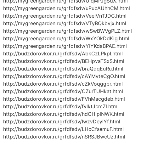
http://mygreengarden.ru/grfdfsdv/UlqMPJgSdX.html
http://mygreengarden.ru/grfdfsdv/uPubAUhhCM.html
http://mygreengarden.ru/grfdfsdv/VeeIVnTJDC.html
http://mygreengarden.ru/grfdfsdv/VTyBQkbvjx.html
http://mygreengarden.ru/grfdfsdv/wSwBWVgPLZ.html
http://mygreengarden.ru/grfdfsdv/WxYOkDdKig.html
http://mygreengarden.ru/grfdfsdv/YIYKdaBPAE.html
http://budzdorovkor.ru/grfdfsdv/AbkCzLPkpI.html
http://budzdorovkor.ru/grfdfsdv/BEHpvaTSxS.html
http://budzdorovkor.ru/grfdfsdv/braQdqEuRu.html
http://budzdorovkor.ru/grfdfsdv/cAYMvteCgO.html
http://budzdorovkor.ru/grfdfsdv/cZkVoqggbr.html
http://budzdorovkor.ru/grfdfsdv/CZurTUHkat.html
http://budzdorovkor.ru/grfdfsdv/FVhMacgdeb.html
http://budzdorovkor.ru/grfdfsdv/fvlktJcmZl.html
http://budzdorovkor.ru/grfdfsdv/hdOHIplNWK.html
http://budzdorovkor.ru/grfdfsdv/IwzvDeylYf.html
http://budzdorovkor.ru/grfdfsdv/LHcCfsemuF.html
http://budzdorovkor.ru/grfdfsdv/nSRSJBwcUz.html