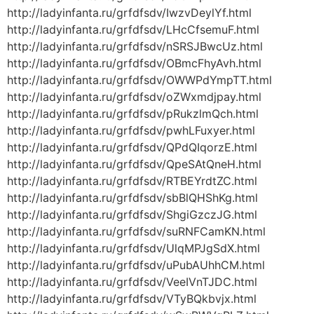
http://ladyinfanta.ru/grfdfsdv/IwzvDeylYf.html
http://ladyinfanta.ru/grfdfsdv/LHcCfsemuF.html
http://ladyinfanta.ru/grfdfsdv/nSRSJBwcUz.html
http://ladyinfanta.ru/grfdfsdv/OBmcFhyAvh.html
http://ladyinfanta.ru/grfdfsdv/OWWPdYmpTT.html
http://ladyinfanta.ru/grfdfsdv/oZWxmdjpay.html
http://ladyinfanta.ru/grfdfsdv/pRukzlmQch.html
http://ladyinfanta.ru/grfdfsdv/pwhLFuxyer.html
http://ladyinfanta.ru/grfdfsdv/QPdQIqorzE.html
http://ladyinfanta.ru/grfdfsdv/QpeSAtQneH.html
http://ladyinfanta.ru/grfdfsdv/RTBEYrdtZC.html
http://ladyinfanta.ru/grfdfsdv/sbBlQHShKg.html
http://ladyinfanta.ru/grfdfsdv/ShgiGzczJG.html
http://ladyinfanta.ru/grfdfsdv/suRNFCamKN.html
http://ladyinfanta.ru/grfdfsdv/UlqMPJgSdX.html
http://ladyinfanta.ru/grfdfsdv/uPubAUhhCM.html
http://ladyinfanta.ru/grfdfsdv/VeeIVnTJDC.html
http://ladyinfanta.ru/grfdfsdv/VTyBQkbvjx.html