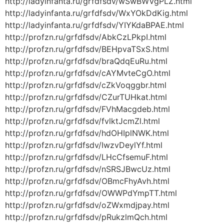
http://ladyinfanta.ru/grfdfsdv/wSwBWVgPLZ.html
http://ladyinfanta.ru/grfdfsdv/WxYOkDdKig.html
http://ladyinfanta.ru/grfdfsdv/YIYKdaBPAE.html
http://profzn.ru/grfdfsdv/AbkCzLPkpI.html
http://profzn.ru/grfdfsdv/BEHpvaTSxS.html
http://profzn.ru/grfdfsdv/braQdqEuRu.html
http://profzn.ru/grfdfsdv/cAYMvteCgO.html
http://profzn.ru/grfdfsdv/cZkVoqggbr.html
http://profzn.ru/grfdfsdv/CZurTUHkat.html
http://profzn.ru/grfdfsdv/FVhMacgdeb.html
http://profzn.ru/grfdfsdv/fvlktJcmZl.html
http://profzn.ru/grfdfsdv/hdOHIplNWK.html
http://profzn.ru/grfdfsdv/IwzvDeylYf.html
http://profzn.ru/grfdfsdv/LHcCfsemuF.html
http://profzn.ru/grfdfsdv/nSRSJBwcUz.html
http://profzn.ru/grfdfsdv/OBmcFhyAvh.html
http://profzn.ru/grfdfsdv/OWWPdYmpTT.html
http://profzn.ru/grfdfsdv/oZWxmdjpay.html
http://profzn.ru/grfdfsdv/pRukzlmQch.html