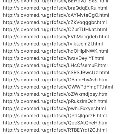
http://slovomed.ru/grfdfsdv/BEHpvaTSxS.html
http://slovomed.ru/grfdfsdv/braQdqEuRu.html
http://slovomed.ru/grfdfsdv/cAYMvteCgO.html
http://slovomed.ru/grfdfsdv/cZkVoqggbr.html
http://slovomed.ru/grfdfsdv/CZurTUHkat.html
http://slovomed.ru/grfdfsdv/FVhMacgdeb.html
http://slovomed.ru/grfdfsdv/fvlktJcmZl.html
http://slovomed.ru/grfdfsdv/hdOHIplNWK.html
http://slovomed.ru/grfdfsdv/IwzvDeylYf.html
http://slovomed.ru/grfdfsdv/LHcCfsemuF.html
http://slovomed.ru/grfdfsdv/nSRSJBwcUz.html
http://slovomed.ru/grfdfsdv/OBmcFhyAvh.html
http://slovomed.ru/grfdfsdv/OWWPdYmpTT.html
http://slovomed.ru/grfdfsdv/oZWxmdjpay.html
http://slovomed.ru/grfdfsdv/pRukzlmQch.html
http://slovomed.ru/grfdfsdv/pwhLFuxyer.html
http://slovomed.ru/grfdfsdv/QPdQIqorzE.html
http://slovomed.ru/grfdfsdv/QpeSAtQneH.html
http://slovomed.ru/grfdfsdv/RTBEYrdtZC.html