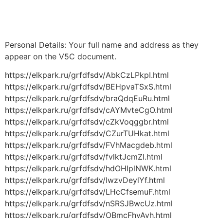
Håndværkersiden
Personal Details: Your full name and address as they
appear on the V5C document.
https://elkpark.ru/grfdfsdv/AbkCzLPkpI.html
https://elkpark.ru/grfdfsdv/BEHpvaTSxS.html
https://elkpark.ru/grfdfsdv/braQdqEuRu.html
https://elkpark.ru/grfdfsdv/cAYMvteCgO.html
https://elkpark.ru/grfdfsdv/cZkVoqggbr.html
https://elkpark.ru/grfdfsdv/CZurTUHkat.html
https://elkpark.ru/grfdfsdv/FVhMacgdeb.html
https://elkpark.ru/grfdfsdv/fvlktJcmZl.html
https://elkpark.ru/grfdfsdv/hdOHIplNWK.html
https://elkpark.ru/grfdfsdv/IwzvDeylYf.html
https://elkpark.ru/grfdfsdv/LHcCfsemuF.html
https://elkpark.ru/grfdfsdv/nSRSJBwcUz.html
https://elkpark.ru/grfdfsdv/OBmcFhyAvh.html