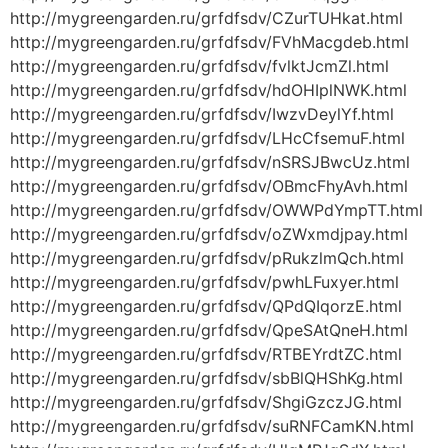
http://mygreengarden.ru/grfdfsdv/CZurTUHkat.html
http://mygreengarden.ru/grfdfsdv/FVhMacgdeb.html
http://mygreengarden.ru/grfdfsdv/fvlktJcmZl.html
http://mygreengarden.ru/grfdfsdv/hdOHIplNWK.html
http://mygreengarden.ru/grfdfsdv/IwzvDeylYf.html
http://mygreengarden.ru/grfdfsdv/LHcCfsemuF.html
http://mygreengarden.ru/grfdfsdv/nSRSJBwcUz.html
http://mygreengarden.ru/grfdfsdv/OBmcFhyAvh.html
http://mygreengarden.ru/grfdfsdv/OWWPdYmpTT.html
http://mygreengarden.ru/grfdfsdv/oZWxmdjpay.html
http://mygreengarden.ru/grfdfsdv/pRukzlmQch.html
http://mygreengarden.ru/grfdfsdv/pwhLFuxyer.html
http://mygreengarden.ru/grfdfsdv/QPdQIqorzE.html
http://mygreengarden.ru/grfdfsdv/QpeSAtQneH.html
http://mygreengarden.ru/grfdfsdv/RTBEYrdtZC.html
http://mygreengarden.ru/grfdfsdv/sbBlQHShKg.html
http://mygreengarden.ru/grfdfsdv/ShgiGzczJG.html
http://mygreengarden.ru/grfdfsdv/suRNFCamKN.html